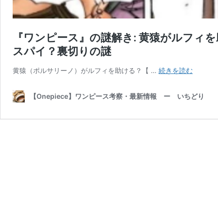
『ワンピース』の謎解き: 黄猿がルフィ
スパイ？裏切りの謎
『ワ
黄猿（ポルサリーノ）がルフィを助ける？【 …
続きを読む
ン
ピ
【Onepiece】ワンピース考察・最新情報 ー いちどり
ー
ス』
の
謎
解
き:
黄
猿
が
ル
フ
ィ