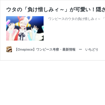
ウタの「負け惜しみィ～」が可愛い！隠され
ワンピースのウタの負け惜しみィ～ 「
【Onepiece】ワンピース考察・最新情報 ー いちどり