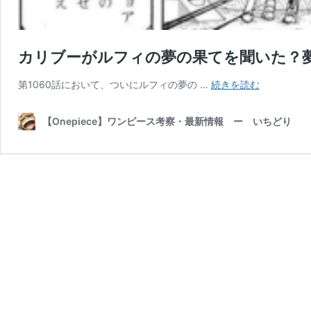
カリブーがルフィの夢の果てを聞いた？夢
カ
第1060話において、ついにルフィの夢の …
続きを読む
リ
ブ
【Onepiece】ワンピース考察・最新情報 ー いちどり
ー
が
ル
フ
ィ
の
夢
の
果
て
を
聞
い