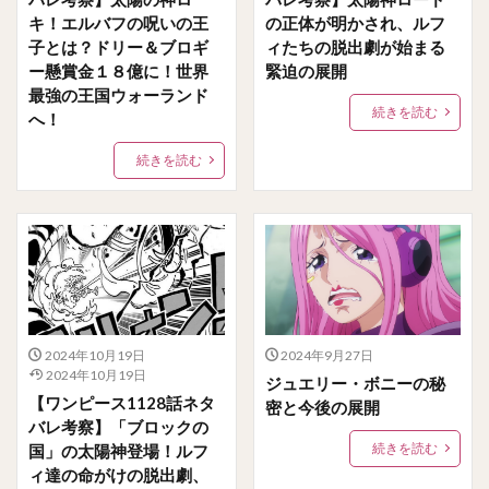
キ！エルバフの呪いの王
の正体が明かされ、ルフ
子とは？ドリー＆ブロギ
ィたちの脱出劇が始まる
ー懸賞金１８億に！世界
緊迫の展開
最強の王国ウォーランド
続きを読む
へ！
続きを読む
2024年10月19日
2024年9月27日
2024年10月19日
ジュエリー・ボニーの秘
【ワンピース1128話ネタ
密と今後の展開
バレ考察】「ブロックの
続きを読む
国」の太陽神登場！ルフ
ィ達の命がけの脱出劇、