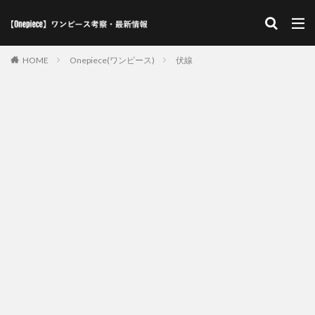
HOME
Onepiece(ワンピース)
伏線