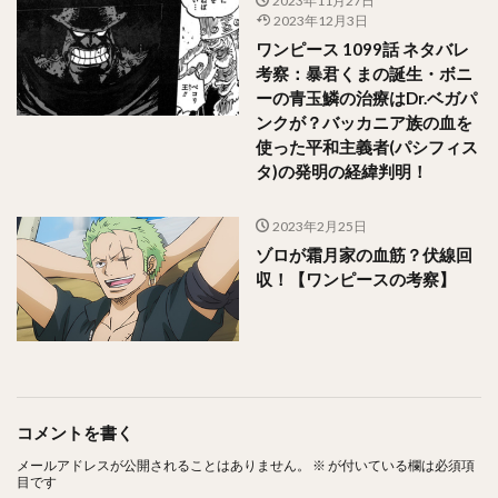
2023年11月27日
2023年12月3日
ワンピース 1099話 ネタバレ
考察：暴君くまの誕生・ボニ
ーの青玉鱗の治療はDr.ベガパ
ンクが？バッカニア族の血を
使った平和主義者(パシフィス
タ)の発明の経緯判明！
2023年2月25日
ゾロが霜月家の血筋？伏線回
収！【ワンピースの考察】
コメントを書く
メールアドレスが公開されることはありません。
※
が付いている欄は必須項
目です