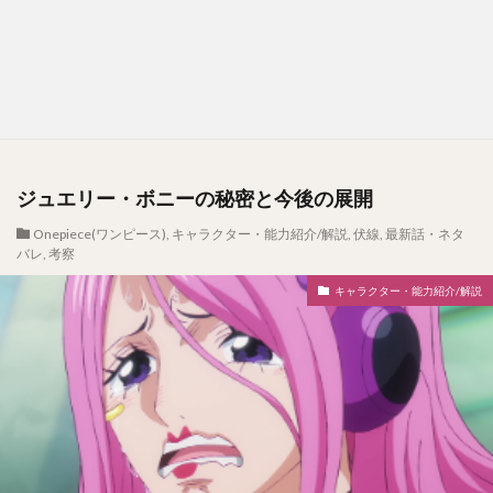
ジュエリー・ボニーの秘密と今後の展開
Onepiece(ワンピース)
,
キャラクター・能力紹介/解説
,
伏線
,
最新話・ネタ
バレ
,
考察
キャラクター・能力紹介/解説