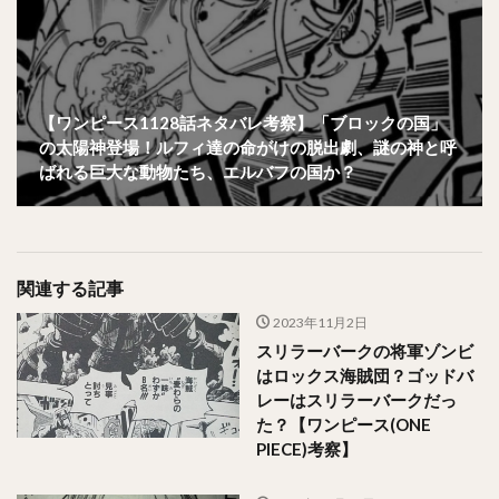
【ワンピース1128話ネタバレ考察】「ブロックの国」
の太陽神登場！ルフィ達の命がけの脱出劇、謎の神と呼
ばれる巨大な動物たち、エルバフの国か？
関連する記事
2023年11月2日
スリラーバークの将軍ゾンビ
はロックス海賊団？ゴッドバ
レーはスリラーバークだっ
た？【ワンピース(ONE
PIECE)考察】