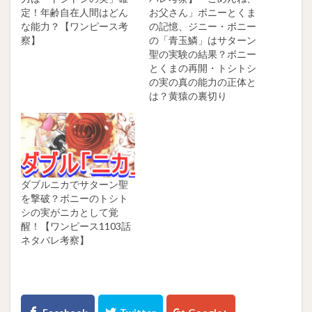
定！年齢自在人間はどん
お父さん」ボニーとくま
な能力？【ワンピース考
の記憶、ジニー・ボニー
察】
の「青玉鱗」はサターン
聖の実験の結果？ボニー
とくまの再開・トシトシ
の実の真の能力の正体と
は？黄猿の裏切り
ダブルニカでサターン聖
を撃破？ボニーのトシト
シの実がニカとして覚
醒！【ワンピース1103話
ネタバレ考察】