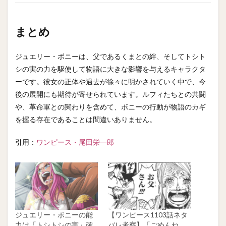
まとめ
ジュエリー・ボニーは、父であるくまとの絆、そしてトシト
シの実の力を駆使して物語に大きな影響を与えるキャラクタ
ーです。彼女の正体や過去が徐々に明かされていく中で、今
後の展開にも期待が寄せられています。ルフィたちとの共闘
や、革命軍との関わりを含めて、ボニーの行動が物語のカギ
を握る存在であることは間違いありません。
引用：
ワンピース・尾田栄一郎
ジュエリー・ボニーの能
【ワンピース1103話ネタ
力は「トシトシの実」確
バレ考察】「ごめんね、