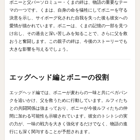
ボニーと父バーソロミュー・くまの絆は、物語の重要なテー
マの一つです。くまは、自身の命を犠牲にしてボニーを守る
決意を示し、サイボーグ化された自我を失った後も彼女への
愛情が描かれています。ボニーは、くまの記憶の一部を見つ
け出し、その過去と深い苦しみを知ることで、さらに父を救
おうと奮闘します。この親子の絆は、今後のストーリーでも
大きな影響を与えるでしょう。
エッグヘッド編とボニーの役割
エッグヘッド編では、ボニーが麦わらの一味と共にベガパン
クを追いかけ、父を救うために行動しています。ルフィたち
との共闘関係は強まっており、ボニーが今後ルフィたちの仲
間に加わる可能性も示唆されています。彼女のトシトシの実
の力が、一味の戦力を大きく強化するだけでなく、物語の進
行にも深く関与することが予想されます。