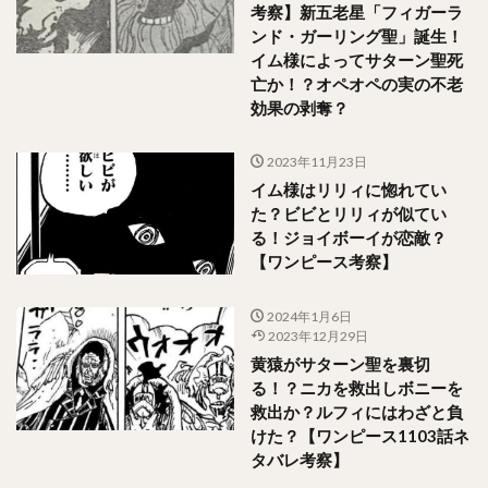
考察】新五老星「フィガーラ
ンド・ガーリング聖」誕生！
イム様によってサターン聖死
亡か！？オペオペの実の不老
効果の剥奪？
2023年11月23日
イム様はリリィに惚れてい
た？ビビとリリィが似てい
る！ジョイボーイが恋敵？
【ワンピース考察】
2024年1月6日
2023年12月29日
黄猿がサターン聖を裏切
る！？ニカを救出しボニーを
救出か？ルフィにはわざと負
けた？【ワンピース1103話ネ
タバレ考察】