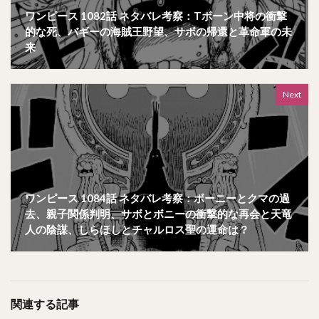
ワンピース 1082話 ネタバレ考察：Tボーン中将の衝撃
的な死、バギーの海賊王野望、サボの帰還と革命軍の未
来
Next
ワンピース 1084話 ネタバレ考察：ボーニーとクマの過
去、親子関係判明、サボとボニーの衝撃的な再会と天竜
人の陰謀、しらほしとチャルロス聖の運命は？
関連する記事