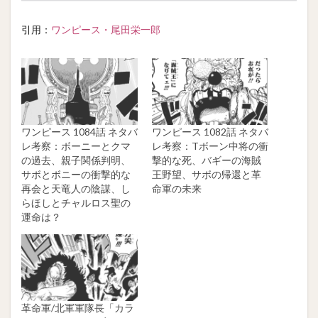
引用：
ワンピース・尾田栄一郎
ワンピース 1084話 ネタバ
ワンピース 1082話 ネタバ
レ考察：ボーニーとクマ
レ考察：Tボーン中将の衝
の過去、親子関係判明、
撃的な死、バギーの海賊
サボとボニーの衝撃的な
王野望、サボの帰還と革
再会と天竜人の陰謀、し
命軍の未来
らほしとチャルロス聖の
運命は？
革命軍/北軍軍隊長「カラ