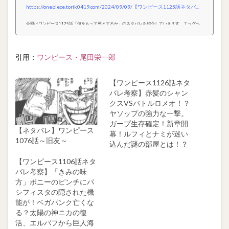
https://onepiece.torik0419.com/2024/09/09/【ワンピース1125話ネタバレ考察】新五老星「フィ
今回はワンピース1125話「何をもって死とするか」のネタバレを紹介していきます。エッグヘ
ッド編が完結し、ルフィ達はエルバフに向けて脱出、そしてDr.ベガパンクの生存が明らかになり
ました。五老星たちとの激闘は終結しました。その後、さらなる事件が巻き起こっていきます。
前回のあらすじDr.ベガパンクの放送後、モルガンは世界に向けて絶望的なニュースを報じる準備
引用：
ワンピース・尾田栄一郎
を進め、四皇たちの戦いやベガパンクの殺害といった出来事を発信しようとしています。エッグ
ヘッド編の終幕で、黄猿は親友ベガパンクを失った悲しみを胸に涙を流し...
【ワンピース1126話ネタ
バレ考察】赤髪のシャン
クスVSバトルロメオ！？
ヤソップの強力な一撃。
ガープ生存確定！新章開
【ネタバレ】ワンピース
幕！ルフィとナミが迷い
1076話～旧友～
込んだ謎の部屋とは！？
【ワンピース1106話ネタ
バレ考察】「きみの味
方」ボニーのピンチにパ
シフィスタの隠された機
能が！ベガパンク亡くな
る？太陽の神ニカの復
活、エルバフから巨人海