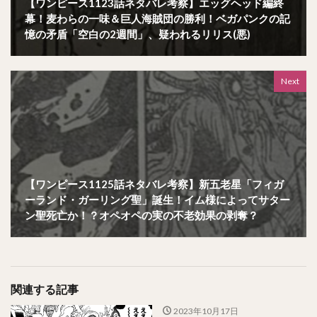
【ワンピース1123話ネタバレ考察】エッグヘッド編終
幕！麦わらの一味＆巨人海賊団の勝利！ベガパンクの記
憶の矛盾「空白の2週間」、疑われるリリス(悪)
Next
【ワンピース1125話ネタバレ考察】新五老星「フィガ
ーランド・ガーリング聖」誕生！イム様によってサター
ン聖死亡か！？オペオペの実の不老効果の剥奪？
関連する記事
2023年10月17日