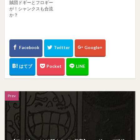
賊団ドギーとフロギー
が！シャンクスも合流
か？
Prev