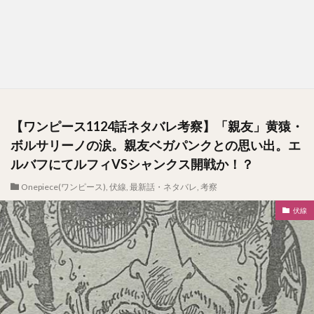
【ワンピース1124話ネタバレ考察】「親友」黄猿・
ボルサリーノの涙。親友ベガパンクとの思い出。エ
ルバフにてルフィVSシャンクス開戦か！？
Onepiece(ワンピース)
,
伏線
,
最新話・ネタバレ
,
考察
伏線