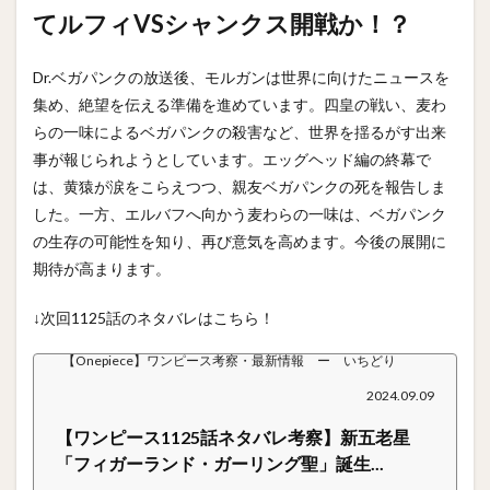
てルフィVSシャンクス開戦か！？
Dr.ベガパンクの放送後、モルガンは世界に向けたニュースを
集め、絶望を伝える準備を進めています。四皇の戦い、麦わ
らの一味によるベガパンクの殺害など、世界を揺るがす出来
事が報じられようとしています。エッグヘッド編の終幕で
は、黄猿が涙をこらえつつ、親友ベガパンクの死を報告しま
した。一方、エルバフへ向かう麦わらの一味は、ベガパンク
の生存の可能性を知り、再び意気を高めます。今後の展開に
期待が高まります。
↓次回1125話のネタバレはこちら！
【Onepiece】ワンピース考察・最新情報 ー いちどり
2024.09.09
【ワンピース1125話ネタバレ考察】新五老星
「フィガーランド・ガーリング聖」誕生...