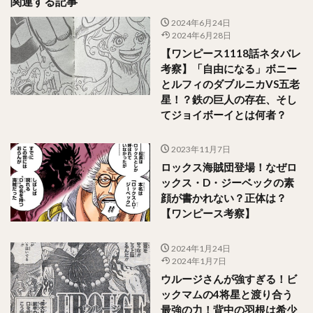
関連する記事
2024年6月24日
2024年6月28日
【ワンピース1118話ネタバレ
考察】「自由になる」ボニー
とルフィのダブルニカVS五老
星！？鉄の巨人の存在、そし
てジョイボーイとは何者？
2023年11月7日
ロックス海賊団登場！なぜロ
ックス・D・ジーベックの素
顔が書かれない？正体は？
【ワンピース考察】
2024年1月24日
2024年1月7日
ウルージさんが強すぎる！ビ
ックマムの4将星と渡り合う
最強の力！背中の羽根は希少