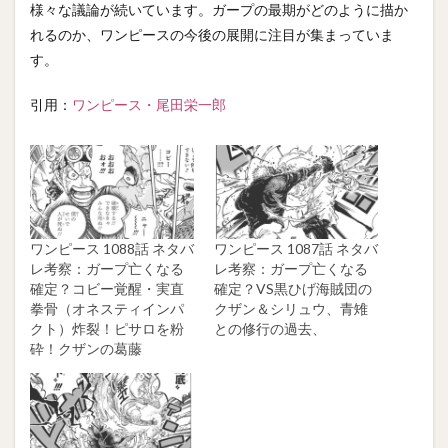
様々な議論が続いています。ガープの最期がどのように描か
れるのか、ワンピースの今後の展開に注目が集まっていま
す。
引用：
ワンピース・尾田栄一郎
ワンピース 1088話 ネタバ
ワンピース 1087話 ネタバ
レ考察：ガープ亡くなる
レ考察：ガープ亡くなる
確定？コビー覚醒・実直
確定？VS黒ひげ海賊団の
拳骨（オネスティインパ
クザン＆シリュウ、青雉
クト）炸裂！ピサロを粉
との修行の過去、
砕！クザンの葛藤