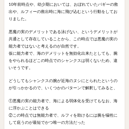
10年前時点や、幼少期においては、おぼれていたバギーの救
出や、ルフィーの救出時に海に飛び込むという行動をしてお
りました。
悪魔の実のデメリットである泳げない、というデメリットが
共通として存在していることから、この時点では悪魔の実の
能力者ではないと考えるのが自然です。
仮に能力者で、海のデメリットを無効化出来たとしても、腕
をやられるほどこの時点でのシャンクスは弱くないため、違
いそうです。
どうしてもシャンクスの腕が近海のヌシにとられたというの
が引っかかるので、いくつかのパターンで解釈してみると、
①悪魔の実の能力者で、海による弱体化を受けてもなお、海
に浮かぶことはできる
②この時点では無能力者で、ルフィを助けるには腕を犠牲に
して庇うのが最短でかつ唯一の方法だった