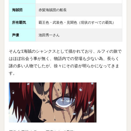
海賊団
赤髪海賊団の船長
所有覇気
覇王色・武装色・見聞色（現状のすべての覇気）
声優
池田秀一さん
そんな1海賊のシャンクスとして描かれており、ルフィの旅で
はほぼ出会う事が無く、物語内での登場も少ない為、長らく
謎の多い人物でしたが、徐々にその姿が明らかになってきま
す。