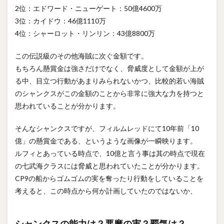
2位：エドワード・ニューゲート：50億4600万
3位：カイドウ：46億1110万
4位：シャーロット・リンリン：43億8800万
この伝説級のその他海賊に次ぐ金額です。
もちろん懸賞金は強さだけでなく、脅威度として金額が上が
る中、目立つ行動があまりみられないかつ、比較的若い海賊
のシャンクスがこの金額のことから非常に強大な力を持つと
思われていることが分かります。
そんなシャンクスですが、フィルムレッドにて10年前「10
億」の懸賞金である、というような画像が一瞬映ります。
ルフィとあっている時点で、10億と言う事は其の時点で現在
の七武海クラスには脅威と思われていたことが分かります。
CP9の船からゴムゴムの実を奪ったり行動をしていることを
考えると、この時点から何か計画していたのではないか、
シャンクスの能力は？悪魔の実？覇気は？