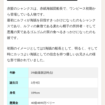
赤髪のシャンクスは、赤紙海賊団船長で、ワンピース初期か
ら登場している人物です。
最初にルフィが海賊を目指すきっかけになったのもシャンク
スであり、ルフィの象徴である麦わら帽子の所持者・そして
悪魔の実であるゴムゴムの実の食べるきっかけになったのも
彼です。
初期のイメージとしては1海賊の船長として、明るく、そして
時にカッコよい海賊としての信念を持つ優しいお兄さんの様
な形で描かれていました。
年齢
39歳(最新話時点)
誕生日
3月9日
身長
199cm
懸賞金
40億4890万ベリー