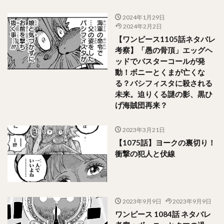
2024年1月29日
2024年2月2日
【ワンピース1105話ネタバレ
考察】「愚の骨頂」エッグヘ
ッドでバスターコールが発
動！ボニーとくまが亡くな
る？バシフィスタに殺される
未来。迫りくる謎の影、黒ひ
げ海賊団再来？
2023年3月21日
【1075話】ヨークの裏切り！
衝撃の犯人と伏線
2023年9月9日
2023年9月9日
ワンピース 1084話 ネタバレ