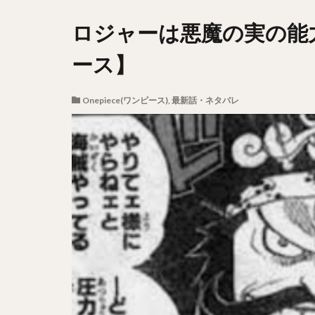
ロジャーは悪魔の実の能
ース】
Onepiece(ワンピース)
,
最新話・ネタバレ