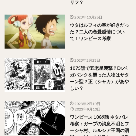
リフ？
2023年10月28日
ウタはルフィの事が好きだっ
た？二人の恋愛感情につい
て！ワンピース考察
2023年2月23日
1075話で五老星襲撃？Dr.ベ
ガパンクを襲った人物はサタ
ーン聖？正（シャカ）があや
しい？
2023年9月10日
2023年9月10日
ワンピース 1089話 ネタバレ
考察：ガープの消息不明とフ
ーシャ村、ルルシア王国の消