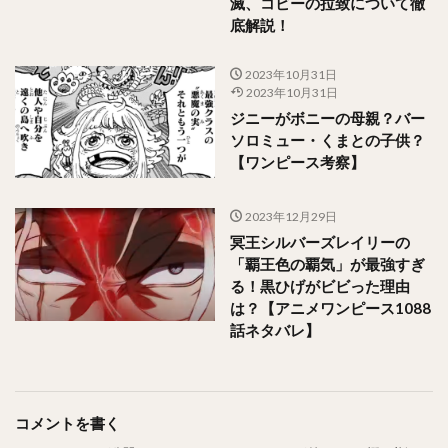
滅、コビーの拉致について徹
底解説！
2023年10月31日
2023年10月31日
ジニーがボニーの母親？バー
ソロミュー・くまとの子供？
【ワンピース考察】
2023年12月29日
冥王シルバーズレイリーの
「覇王色の覇気」が最強すぎ
る！黒ひげがビビった理由
は？【アニメワンピース1088
話ネタバレ】
コメントを書く