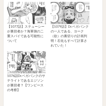
【1077話】ステューシー
【1079話】Dr.ベガパンク
が裏切者か？海軍側の二
の一人である、ヨーク
重スパイである可能性に
（欲）の裏切りの計画判
ついて
明！石化もすべて計算さ
れていた！
1076話Dr.ベガパンクのサ
テライトであるエジソン
が裏切者？【ワンピース
の考察】