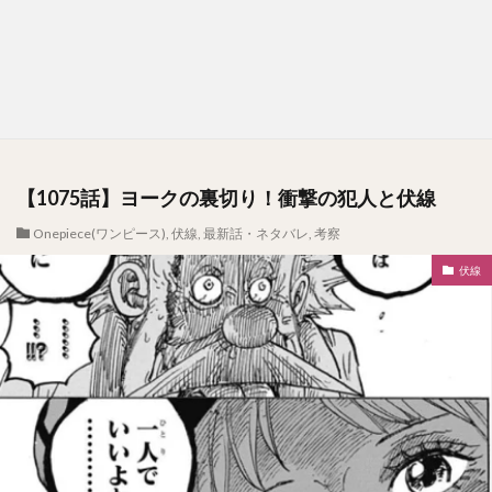
【1075話】ヨークの裏切り！衝撃の犯人と伏線
Onepiece(ワンピース)
,
伏線
,
最新話・ネタバレ
,
考察
伏線