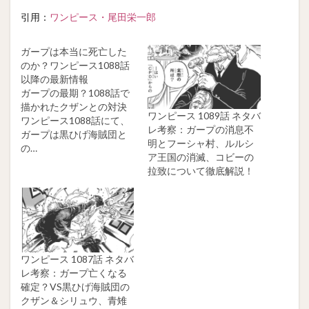
引用：
ワンピース・尾田栄一郎
ガープは本当に死亡した
のか？ワンピース1088話
以降の最新情報
ガープの最期？1088話で
描かれたクザンとの対決
ワンピース 1089話 ネタバ
ワンピース1088話にて、
レ考察：ガープの消息不
ガープは黒ひげ海賊団と
明とフーシャ村、ルルシ
の…
ア王国の消滅、コビーの
拉致について徹底解説！
ワンピース 1087話 ネタバ
レ考察：ガープ亡くなる
確定？VS黒ひげ海賊団の
クザン＆シリュウ、青雉