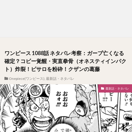
ワンピース 1088話 ネタバレ考察：ガープ亡くなる
確定？コビー覚醒・実直拳骨（オネスティインパク
ト）炸裂！ピサロを粉砕！クザンの葛藤
Onepiece(ワンピース)
,
最新話・ネタバレ
最新話・ネタバレ