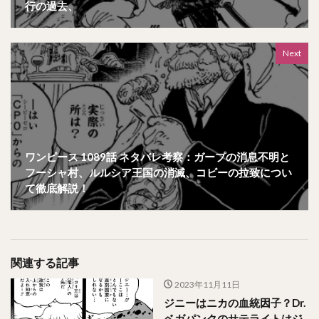
行の過去、
Next
ワンピース 1089話 ネタバレ考察：ガープの消息不明と
フーシャ村、ルルシア王国の消滅、コビーの拉致につい
て徹底解説！
関連する記事
2023年11月11日
ジニーはニカの血統因子？Dr.
ベガパンクのサテライトはジ