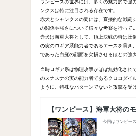
ワンピースの世界には、多くの魅力的で強
ンクスは特に注目される存在です。
赤犬とシャンクスの間には、直接的な戦闘
の関係や強さについて様々な考察を行って
赤犬は海軍大将として、頂上決戦の時は圧
の実のロギア系能力者であるエースを貫き
であった白髭の顔面を欠損させるほどの強
当時ロギア系は物理攻撃がほぼ無効化され
のスナスナの実の能力者であるクロコダイ
ように、特殊なパターンでないと攻撃を受