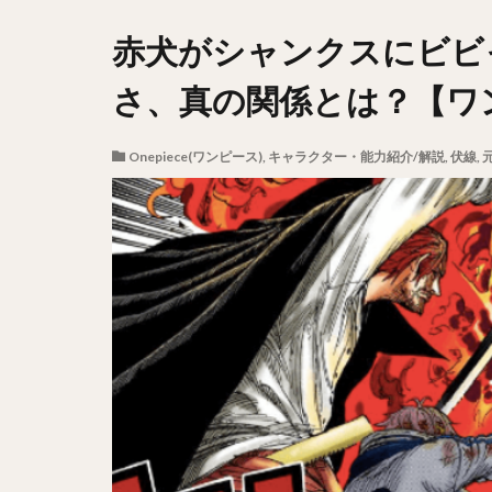
赤犬がシャンクスにビビ
さ、真の関係とは？【ワ
Onepiece(ワンピース)
,
キャラクター・能力紹介/解説
,
伏線
,