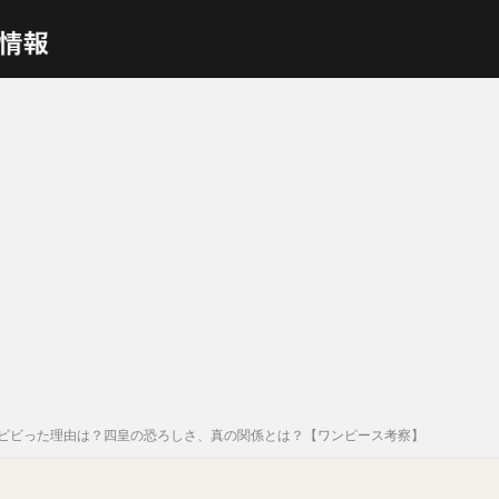
ビビった理由は？四皇の恐ろしさ、真の関係とは？【ワンピース考察】