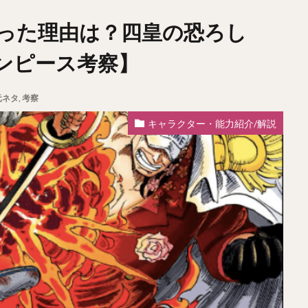
った理由は？四皇の恐ろし
ンピース考察】
元ネタ
,
考察
キャラクター・能力紹介/解説