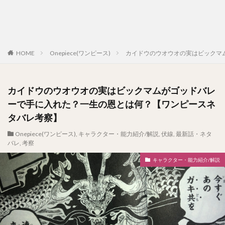
HOME
Onepiece(ワンピース)
カイドウのウオウオの実はビックマ
カイドウのウオウオの実はビックマムがゴッドバレ
ーで手に入れた？一生の恩とは何？【ワンピースネ
タバレ考察】
Onepiece(ワンピース)
,
キャラクター・能力紹介/解説
,
伏線
,
最新話・ネタ
バレ
,
考察
キャラクター・能力紹介/解説