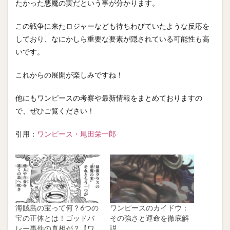
たかった悪魔の実だという事が分かります。
この戦争に来たロジャーなども待ちわびていたような反応を
しており、なにかしら重要な要素が隠されている可能性も高
いです。
これからの展開が楽しみですね！
他にもワンピースの考察や最新情報をまとめておりますの
で、ぜひご覧ください！
引用：
ワンピース・尾田栄一郎
海賊島の宝って何？6つの
ワンピースのカイドウ：
宝の正体とは！ゴッドバ
その強さと運命を徹底解
レー事件の真相が？【ワ
説