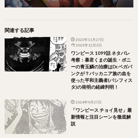
関連する記事
2023年11月27日
2023年12月3日
ワンピース 1099話 ネタバレ
考察：暴君くまの誕生・ボニ
ーの青玉鱗の治療はDr.ベガパ
ンクが？バッカニア族の血を
使った平和主義者(パシフィス
タ)の発明の経緯判明！
2024年9月27日
「ワンピース チョイ見せ」最
新情報と注目シーンを徹底解
説