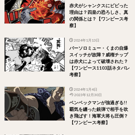
赤犬がシャンクスにビビった
理由は？四皇の恐ろしさ、真
の関係とは？【ワンピース考
察】
2024年1月13日
バーソロミュー・くまの自爆
スイッチが故障？威権チップ
は赤犬によって破壊された？
【ワンピース1103話ネタバレ
考察】
2024年1月4日
2023年12月30日
ベンベックマンが強過ぎる!!
覇気を纏った銃弾で相手を吹
き飛ばす！海軍大将も圧倒？
【ワンピース考察】