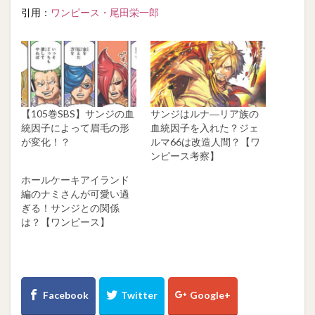
引用：
ワンピース・尾田栄一郎
【105巻SBS】サンジの血
サンジはルナ―リア族の
統因子によって眉毛の形
血統因子を入れた？ジェ
が変化！？
ルマ66は改造人間？【ワ
ンピース考察】
ホールケーキアイランド
編のナミさんが可愛い過
ぎる！サンジとの関係
は？【ワンピース】