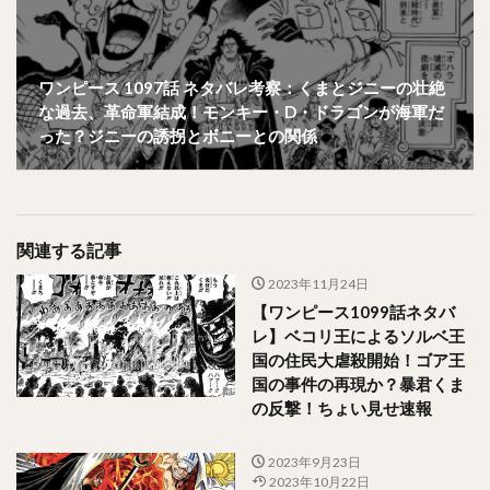
ワンピース 1097話 ネタバレ考察：くまとジニーの壮絶
な過去、革命軍結成！モンキー・D・ドラゴンが海軍だ
った？ジニーの誘拐とボニーとの関係
関連する記事
2023年11月24日
【ワンピース1099話ネタバ
レ】ベコリ王によるソルベ王
国の住民大虐殺開始！ゴア王
国の事件の再現か？暴君くま
の反撃！ちょい見せ速報
2023年9月23日
2023年10月22日