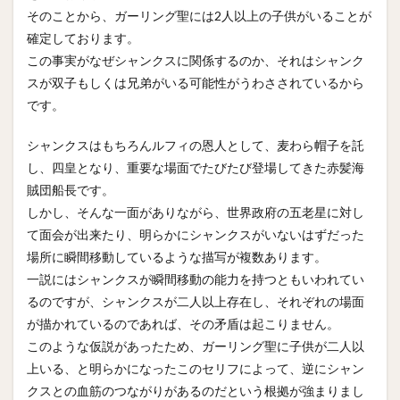
そのことから、ガーリング聖には2人以上の子供がいることが
確定しております。
この事実がなぜシャンクスに関係するのか、それはシャンク
スが双子もしくは兄弟がいる可能性がうわさされているから
です。
シャンクスはもちろんルフィの恩人として、麦わら帽子を託
し、四皇となり、重要な場面でたびたび登場してきた赤髪海
賊団船長です。
しかし、そんな一面がありながら、世界政府の五老星に対し
て面会が出来たり、明らかにシャンクスがいないはずだった
場所に瞬間移動しているような描写が複数あります。
一説にはシャンクスが瞬間移動の能力を持つともいわれてい
るのですが、シャンクスが二人以上存在し、それぞれの場面
が描かれているのであれば、その矛盾は起こりません。
このような仮説があったため、ガーリング聖に子供が二人以
上いる、と明らかになったこのセリフによって、逆にシャン
クスとの血筋のつながりがあるのだという根拠が強まりまし