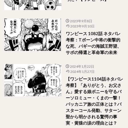
2023年9月8日
2023年9月10日
ワンピース 1082話 ネタバレ
考察：Tボーン中将の衝撃的
な死、バギーの海賊王野望、
サボの帰還と革命軍の未来
2024年1月22日
2024年1月27日
【ワンピース1104話ネタバレ
考察】「ありがとう、お父さ
ん」愛する娘ボニーを守るバ
ーソロミュー・くまの一撃！
バッカニア族の正体とは？バ
スターコール発動、サターン
聖から明かされる驚愕の事
実・黄猿の涙の理由とは？