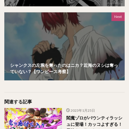
Next
シャンクスの左腕を奪ったのはニカ？近海のヌシは奪っ
ていない？【ワンピース考察】
関連する記事
2023年1月25日
閻魔ゾロがバウンティラッシ
ュに登場！カッコよすぎる！