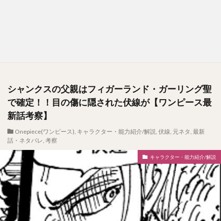
シャンクスの父親はフィガーランド・ガーリング聖
で確定！！目の傷に隠された伏線が【ワンピース最
新話考察】
Onepiece(ワンピース)
,
キャラクター・能力紹介/解説
,
伏線
,
元ネタ
,
最新
話・ネタバレ
,
考察
キャラクター・能力紹介/解説