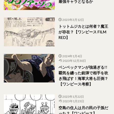
最強キャラとなるか
2023年3月12日
トットムジカとは何者？魔王
が存在？【ワンピース FILM
RED】
2024年1月4日
2023年12月30日
ベンベックマンが強過ぎる!!
覇気を纏った銃弾で相手を吹
き飛ばす！海軍大将も圧倒？
【ワンピース考察】
2023年1月22日
2023年1月23日
空島の住人は月の民の子孫だ
った？【ワンピース】