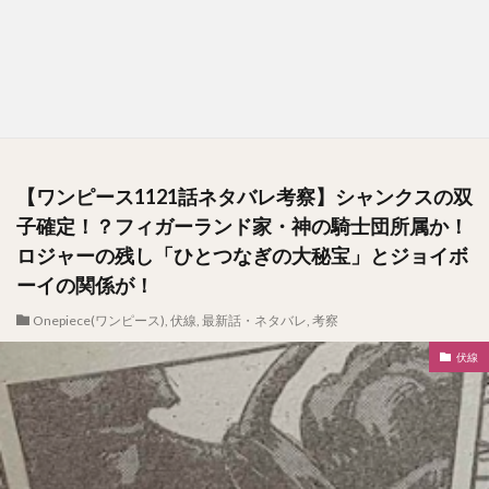
【ワンピース1121話ネタバレ考察】シャンクスの双
子確定！？フィガーランド家・神の騎士団所属か！
ロジャーの残し「ひとつなぎの大秘宝」とジョイボ
ーイの関係が！
Onepiece(ワンピース)
,
伏線
,
最新話・ネタバレ
,
考察
伏線