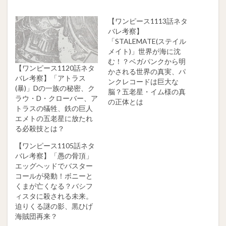
実、古代兵器の存在が明らかになる中、Dr.ベガパンクがその歴史を語り継ぎま...
【ワンピース1113話ネタ
バレ考察】
「STALEMATE(ステイル
メイト)」世界が海に沈
む！？ベガパンクから明
【ワンピース1120話ネタ
かされる世界の真実、パ
バレ考察】「アトラス
ンクレコードは巨大な
(暴)」Dの一族の秘密、ク
脳？五老星・イム様の真
ラウ・D・クローバー、ア
の正体とは
トラスの犠牲、鉄の巨人
エメトの五老星に放たれ
る必殺技とは？
【ワンピース1105話ネタ
バレ考察】「愚の骨頂」
エッグヘッドでバスター
コールが発動！ボニーと
くまが亡くなる？バシフ
ィスタに殺される未来。
迫りくる謎の影、黒ひげ
海賊団再来？