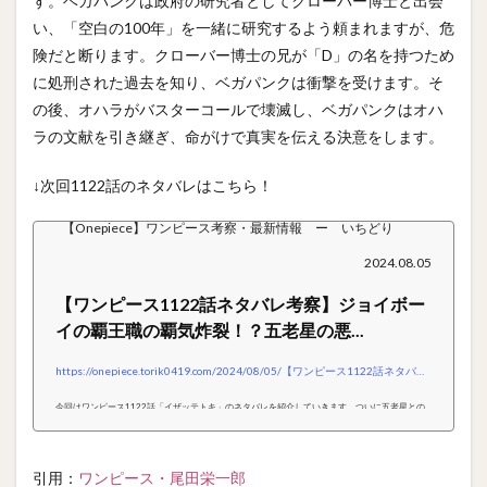
す。ベガパンクは政府の研究者としてクローバー博士と出会
い、「空白の100年」を一緒に研究するよう頼まれますが、危
険だと断ります。クローバー博士の兄が「D」の名を持つため
に処刑された過去を知り、ベガパンクは衝撃を受けます。そ
の後、オハラがバスターコールで壊滅し、ベガパンクはオハ
ラの文献を引き継ぎ、命がけで真実を伝える決意をします。
↓次回1122話のネタバレはこちら！
【Onepiece】ワンピース考察・最新情報 ー いちどり
2024.08.05
【ワンピース1122話ネタバレ考察】ジョイボー
イの覇王職の覇気炸裂！？五老星の悪...
https://onepiece.torik0419.com/2024/08/05/【ワンピース1122話ネタバレ考察】ジョイボーイの
今回はワンピース1122話「イザッテトキ」のネタバレを紹介していきます。ついに五老星との
エッグヘッドの戦いが終幕に向かって加速します、ついにあかされるエメトの「トッテオキ」そ
してジョイボーイとの関係はどのようなものなのでしょうか！前回のあらすじジュエリーボニー
とルフィが、ジェイガルシアサターン聖との因縁の決着に挑む。ボニーはトシトシの実で太陽の
引用：
ワンピース・尾田栄一郎
神ニカの姿となり、ルフィと共にサターン聖の猛攻をかわしつつ戦います。空白の100年の真