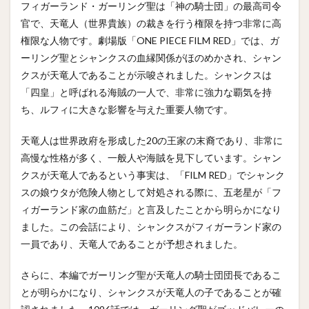
フィガーランド・ガーリング聖は「神の騎士団」の最高司令
官で、天竜人（世界貴族）の裁きを行う権限を持つ非常に高
権限な人物です。劇場版「ONE PIECE FILM RED」では、ガ
ーリング聖とシャンクスの血縁関係がほのめかされ、シャン
クスが天竜人であることが示唆されました。シャンクスは
「四皇」と呼ばれる海賊の一人で、非常に強力な覇気を持
ち、ルフィに大きな影響を与えた重要人物です。
天竜人は世界政府を形成した20の王家の末裔であり、非常に
高慢な性格が多く、一般人や海賊を見下しています。シャン
クスが天竜人であるという事実は、「FILM RED」でシャンク
スの娘ウタが危険人物として対処される際に、五老星が「フ
ィガーランド家の血筋だ」と言及したことから明らかになり
ました。この会話により、シャンクスがフィガーランド家の
一員であり、天竜人であることが予想されました。
さらに、本編でガーリング聖が天竜人の騎士団団長であるこ
とが明らかになり、シャンクスが天竜人の子であることが確