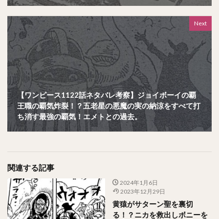
Next
【ワンピース1122話ネタバレ考察】ジョイボーイの覇
王職の覇気炸裂！？五老星の悪魔の実の納涼をすべて打
ち消す最強の覇気！エメトとの過去。
関連する記事
2024年1月6日
2023年12月29日
黄猿がサターン聖を裏切
る！？ニカを救出しボニーを