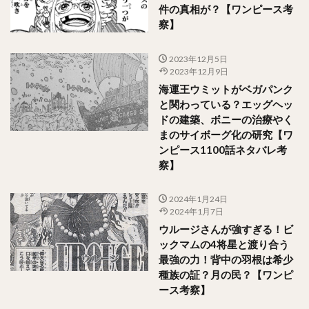
件の真相が？【ワンピース考
察】
2023年12月5日
2023年12月9日
海運王ウミットがベガパンク
と関わっている？エッグヘッ
ドの建築、ボニーの治療やく
まのサイボーグ化の研究【ワ
ンピース1100話ネタバレ考
察】
2024年1月24日
2024年1月7日
ウルージさんが強すぎる！ビ
ックマムの4将星と渡り合う
最強の力！背中の羽根は希少
種族の証？月の民？【ワンピ
ース考察】