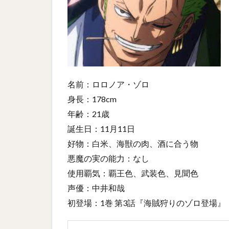
名前：ロロノア・ゾロ
身長：178cm
年齢：21歳
誕生日：11月11日
好物：白米、海獣の肉、酒に合う物
悪魔の実の能力：なし
使用覇気：覇王色、武装色、見聞色
声優：中井和哉
初登場：1巻 第3話『海賊狩りのゾロ登場』