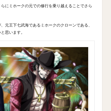
さらにミホークの元での修行を乗り越えることでさら
が、元王下七武海であるミホークのクローンである、
いと思います。