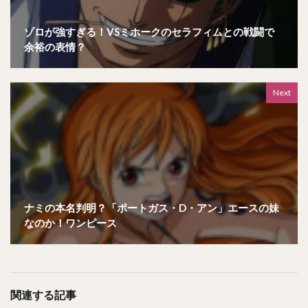
ゾロが強すぎる！VSミホークのセラフィムとの戦闘で
余裕の表情？
Next
ナミの本名判明？「ポートガス・D・アン」エースの妹
なのか！ワンピース
関連する記事