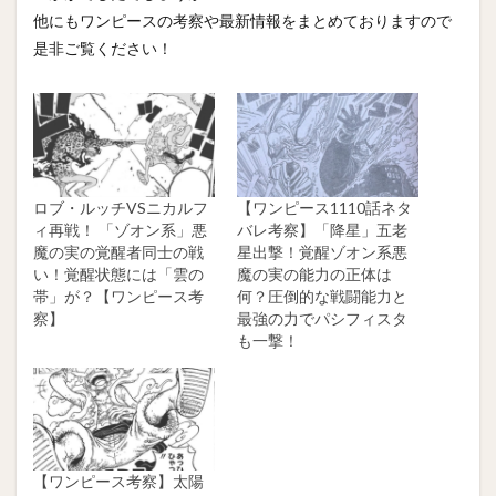
他にもワンピースの考察や最新情報をまとめておりますので
是非ご覧ください！
ロブ・ルッチVSニカルフ
【ワンピース1110話ネタ
ィ再戦！ 「ゾオン系」悪
バレ考察】「降星」五老
魔の実の覚醒者同士の戦
星出撃！覚醒ゾオン系悪
い！覚醒状態には「雲の
魔の実の能力の正体は
帯」が？【ワンピース考
何？圧倒的な戦闘能力と
察】
最強の力でパシフィスタ
も一撃！
【ワンピース考察】太陽