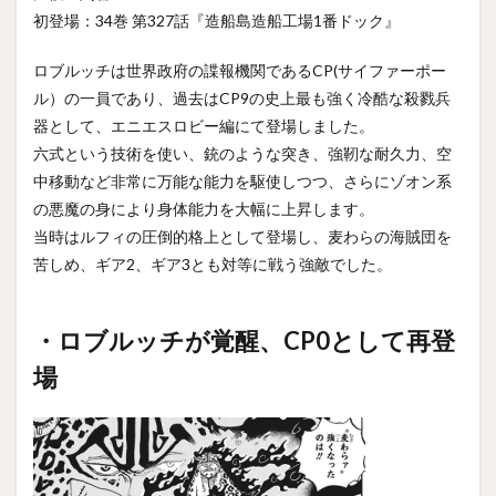
初登場：34巻 第327話『造船島造船工場1番ドック』
ロブルッチは世界政府の諜報機関であるCP(サイファーポー
ル）の一員であり、過去はCP9の史上最も強く冷酷な殺戮兵
器として、エニエスロビー編にて登場しました。
六式という技術を使い、銃のような突き、強靭な耐久力、空
中移動など非常に万能な能力を駆使しつつ、さらにゾオン系
の悪魔の身により身体能力を大幅に上昇します。
当時はルフィの圧倒的格上として登場し、麦わらの海賊団を
苦しめ、ギア2、ギア3とも対等に戦う強敵でした。
・ロブルッチが覚醒、CP0として再登
場