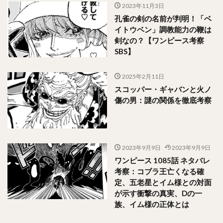
2023年11月3日
孔雀の剣の名前が判明！「ベ
イトウベン」調教能力の鞭は
剣なの？【ワンピース考察
SBS】
2025年2月11日
スコッパー・ギャバンと火ノ
傷の男：謎の関係を徹底考察
2023年9月9日
2023年9月9日
ワンピース 1085話 ネタバレ
考察：コブラ王亡くなる確
定、五老星とイム様との対面
が示す衝撃の真実、Dの一
族、イム様の正体とは