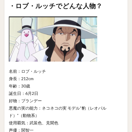
・ロブ・ルッチでどんな人物？
名前：ロブ・ルッチ
身長：212cm
年齢：30歳
誕生日：6月2日
好物：ブランデー
悪魔の実の能力：ネコネコの実 モデル“豹（レオパル
ド）”（動物系）
使用覇気：武装色、見聞色
声優：関智一