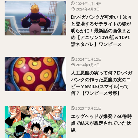
2024年1月14日
2024年4月3日
Dr.ベガパンクが可愛い！次々
と登場するサテライトの姿が
明らかに！最新話の画像まと
め【アニワン1090話＆1091
話ネタバレ】ワンピース
2024年1月12日
2024年1月2日
人工悪魔の実って何？Dr.ベガ
パンクの作った悪魔の実のコ
ピー？SMILE(スマイル)って
何？【ワンピース考察】
2023年3月21日
エッグヘッドが爆発？60巻時
点で結末が想定されていた伏
線