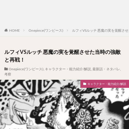
HOME
Onepiece(ワンピース)
ルフィVSルッチ 悪魔の実を覚醒さ
ルフィVSルッチ 悪魔の実を覚醒させた当時の強敵
と再戦！
Onepiece(ワンピース)
,
キャラクター・能力紹介/解説
,
最新話・ネタバレ
,
考察
キャラクター・能力紹介/解説