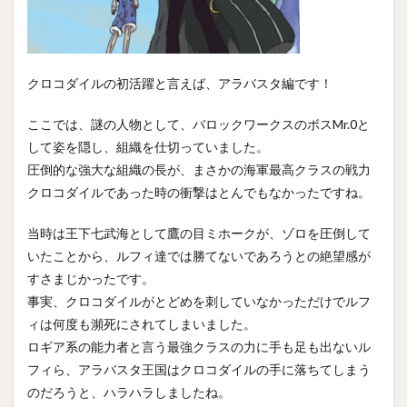
クロコダイルの初活躍と言えば、アラバスタ編です！
ここでは、謎の人物として、バロックワークスのボスMr.0と
して姿を隠し、組織を仕切っていました。
圧倒的な強大な組織の長が、まさかの海軍最高クラスの戦力
クロコダイルであった時の衝撃はとんでもなかったですね。
当時は王下七武海として鷹の目ミホークが、ゾロを圧倒して
いたことから、ルフィ達では勝てないであろうとの絶望感が
すさまじかったです。
事実、クロコダイルがとどめを刺していなかっただけでルフ
ィは何度も瀕死にされてしまいました。
ロギア系の能力者と言う最強クラスの力に手も足も出ないル
フィら、アラバスタ王国はクロコダイルの手に落ちてしまう
のだろうと、ハラハラしましたね。