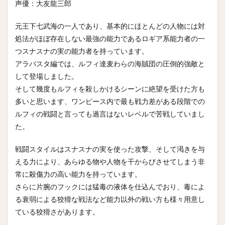
声優：大友龍三郎
元王下七武海の一人であり、基本的にほとんどの人物には対
処法がほぼ存在しない最強の能力であるロギア系能力者の一
つスナスナの実の能力者を持っています。
アラバスタ編では、ルフィ達麦わらの海賊団の圧倒的強敵と
して登場しました。
そして幾度もルフィを殺しかけるシーンに絶望を受けた方も
多いと思います、ワンピース内で最も戦力差がある段階での
ルフィの戦闘と言っても過言はないレベルで苦戦していまし
た。
戦闘スタイルはスナスナの実を使った攻撃、そして渇きを与
える力により、あらゆる物や人物を干からびさせてしまう非
常に殺傷力の高い能力を持っています。
さらに片腕のフックには猛毒の液体を仕込んでおり、毒によ
る衰弱による狡猾な戦法など能力以外の戦い方も様々用意し
ている狡猾さがあります。