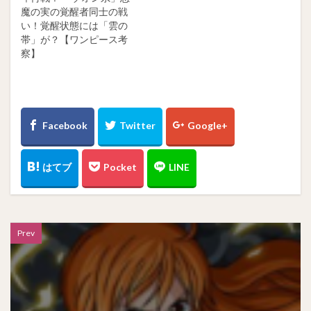
魔の実の覚醒者同士の戦
い！覚醒状態には「雲の
帯」が？【ワンピース考
察】
Prev