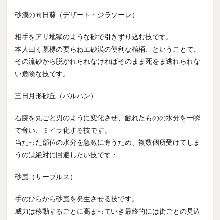
砂漠の向日葵（デザート・ジラソーレ）
相手をアリ地獄のような砂で引きずり込む技です。
本人曰く墓標の要らねエ砂漠の便利な棺桶、ということで、
その流砂から脱がれられなければそのまま死をま逃れられな
い危険な技です。
三日月形砂丘（バルハン）
右腕を丸ごと刃のように変化させ、触れたものの水分を一瞬
で奪い、ミイラ化する技です。
当たった部位の水分を急激に奪うため、複数個所受けてしま
うのは絶対に回避したい技です・
砂嵐（サーブルス）
手のひらから砂嵐を発生させる技です。
威力は移動するごとに高まっていき最終的には街ごとの見込