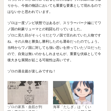
りから、今後の物語においても重要な要素として現れるので
はないかと思われています。
ゾロは一度ゾンビ状態ではあるが、スリラーパーク編にてワ
ノ国の剣豪リューマとの戦闘も行っていました。
ゾロに見た目がそっくりだとワノ国で言われていた人物です
ね、その人物と勝負し勝利したのも運命だったのでしょう。
当時からワノ国に対しても強い思いを持っていたゾロだった
ので、自覚は無いのかもしれませんが、重要な伏線として今
後大きな展開が起こる可能性は高いです。
ゾロの過去篇が楽しみですね！
ゾロの家系・血筋が判
海軍「たしぎ」は「くい