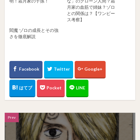
明！霜月家の子孫！
な」のクローン人間？霜
月家の血筋で姉妹？ゾロ
との関係は？【ワンピー
ス考察】
閻魔 ゾロの成長とその強
さを徹底解説
Prev