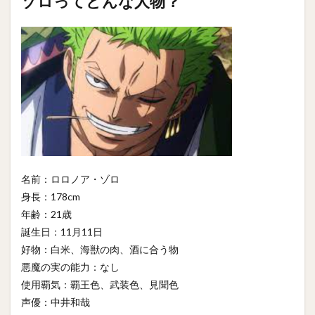
ゾロってどんな人物？
名前：ロロノア・ゾロ
身長：178cm
年齢：21歳
誕生日：11月11日
好物：白米、海獣の肉、酒に合う物
悪魔の実の能力：なし
使用覇気：覇王色、武装色、見聞色
声優：中井和哉