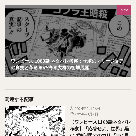
Next
ワンピース 1083話 ネタバレ考察：サボのマリージョア
の真実と革命軍VS海軍大将の衝撃展開
関連する記事
2024年2月26日
2024年3月2日
【ワンピース1108話ネタバレ
考察】「応答せよ、世界」黒
ひげ海賊団でのカリブーの目