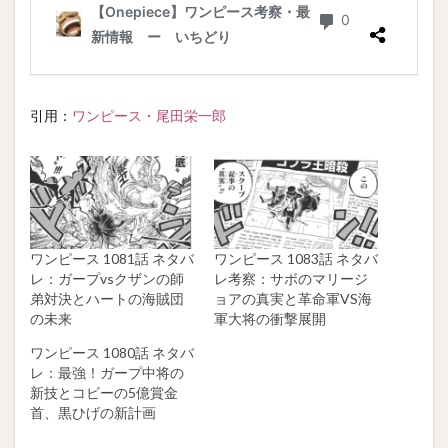
引用：
ワンピース・尾田栄一郎
ワンピース 1081話 ネタバ
ワンピース 1083話 ネタバ
レ：ガープvsクザンの師
レ考察：サボのマリージ
弟対決とハートの海賊団
ョアの真実と革命軍VS海
の未来
軍大将の衝撃展開
ワンピース 1080話 ネタバ
レ：最強！ガープ中将の
新技とコビーの5億賞金
首、黒ひげの新計画