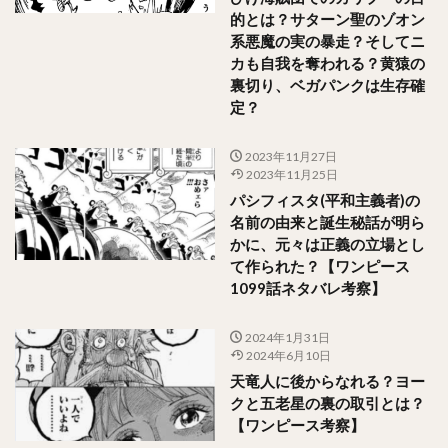
的とは？サターン聖のゾオン
系悪魔の実の暴走？そしてニ
カも自我を奪われる？黄猿の
裏切り、ベガパンクは生存確
定？
2023年11月27日
2023年11月25日
パシフィスタ(平和主義者)の
名前の由来と誕生秘話が明ら
かに、元々は正義の立場とし
て作られた？【ワンピース
1099話ネタバレ考察】
2024年1月31日
2024年6月10日
天竜人に後からなれる？ヨー
クと五老星の裏の取引とは？
【ワンピース考察】