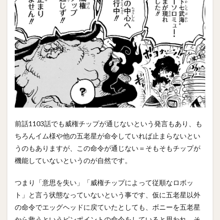
前話1103話でも威権チップが通じないという発言もあり、も
ちろんイム様や他の五老星が命令していれば止まらないとい
うのもありますが、この命令が通じない＝そもそもチップが
機能していないというのが自然です。
つまり「意思を失い」「威権チップによって従順なロボッ
ト」と言う状態なっていないという事です、仮に五老星以外
の命令でエッグヘッドに戻ていたとしても、ボニーを五老星
から救うというピンポイントの命令をしていると思われ、そ