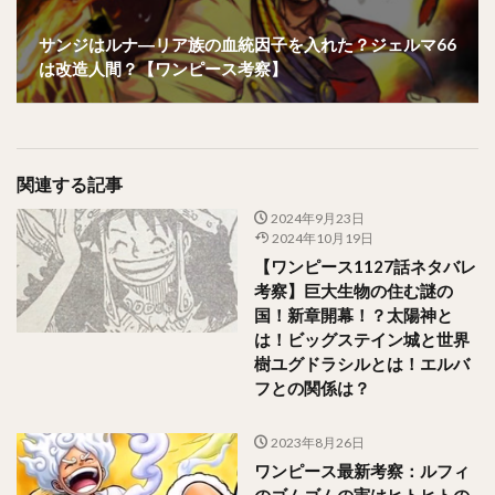
サンジはルナ―リア族の血統因子を入れた？ジェルマ66
は改造人間？【ワンピース考察】
関連する記事
2024年9月23日
2024年10月19日
【ワンピース1127話ネタバレ
考察】巨大生物の住む謎の
国！新章開幕！？太陽神と
は！ビッグステイン城と世界
樹ユグドラシルとは！エルバ
フとの関係は？
2023年8月26日
ワンピース最新考察：ルフィ
のゴムゴムの実はヒトヒトの