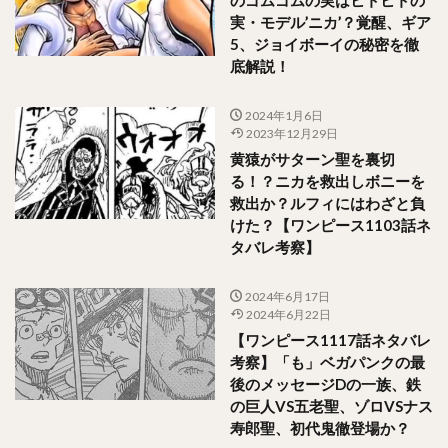
実・モデル’ニカ’？覚醒、ギア
5、ジョイボーイの秘密を徹
底解説！
2024年1月6日
2023年12月29日
黄猿がサターン聖を裏切
る！？ニカを救出しボニーを
救出か？ルフィにはわざと負
けた？【ワンピース1103話ネ
タバレ考察】
2024年6月17日
2024年6月22日
【ワンピース1117話ネタバレ
考察】「も」ベガパンクの最
後のメッセージDの一族、鉄
の巨人VS五老聖、ゾロVSナス
寿郎聖、初代鬼徹登場か？