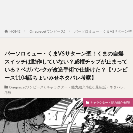
HOME
Onepiece(ワンピース)
バーソロミュー・くまVSサターン
バーソロミュー・くまVSサターン聖！くまの自爆
スイッチは動作していない？威権チップが止まって
いる？ベガパンクが改造手術で仕掛けた？【ワンピ
ース1104話ちょいみせネタバレ考察】
Onepiece(ワンピース)
,
キャラクター・能力紹介/解説
,
最新話・ネタバレ
,
考察
キャラクター・能力紹介/解説