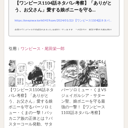
【ワンピース1104話ネタバレ考察】「ありがと
う、お父さん」愛する娘ボニーを守る...
https://onepiece.torik0419.com/2024/01/22/【ワンピース1104話ネタバレ考察】「ありがとう、
今回はワンピース1104話のネタバレを紹介していきます。この話では、前話で愛する娘を助け
るためにやってきたバーソロミュー・くま、サターン聖に対して一撃を繰り出します。そんな彼
の種族であるバッカニア族の秘密、そして黄猿の本性、激動の展開が明らかになった最新話を見
ていきましょう！前回のあらすじ前話ワンピース1103話では、ジュエリー・ボニーがバーソロ
引用：
ワンピース・尾田栄一郎
ミュー・くまの過去と深い愛情を知り、彼女とくまの感動的な再会が描かれました。サターン聖
との戦い、黄猿の裏切り、ニカの秘密など、怒涛の展開が続き、ボニーの「青...
【ワンピース1104話ネタ
バーソロミュー・くまVS
バレ考察】「ありがと
ジェイガルシア・サター
う、お父さん」愛する娘
ン聖、娘ボニーを守る最
ボニーを守るバーソロミ
強の一撃！【ワンピース
ュー・くまの一撃！バッ
1103話ネタバレ考察】
カニア族の正体とは？バ
スターコール発動、サタ