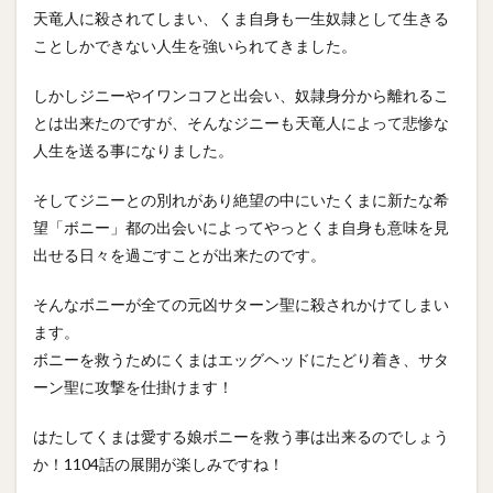
天竜人に殺されてしまい、くま自身も一生奴隷として生きる
ことしかできない人生を強いられてきました。
しかしジニーやイワンコフと出会い、奴隷身分から離れるこ
とは出来たのですが、そんなジニーも天竜人によって悲惨な
人生を送る事になりました。
そしてジニーとの別れがあり絶望の中にいたくまに新たな希
望「ボニー」都の出会いによってやっとくま自身も意味を見
出せる日々を過ごすことが出来たのです。
そんなボニーが全ての元凶サターン聖に殺されかけてしまい
ます。
ボニーを救うためにくまはエッグヘッドにたどり着き、サタ
ーン聖に攻撃を仕掛けます！
はたしてくまは愛する娘ボニーを救う事は出来るのでしょう
か！1104話の展開が楽しみですね！