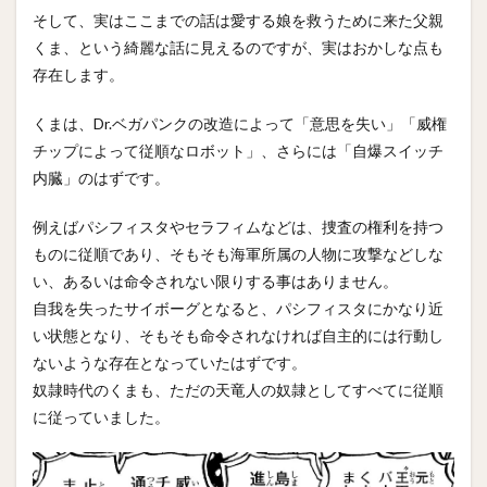
そして、実はここまでの話は愛する娘を救うために来た父親
くま、という綺麗な話に見えるのですが、実はおかしな点も
存在します。
くまは、Dr.ベガパンクの改造によって「意思を失い」「威権
チップによって従順なロボット」、さらには「自爆スイッチ
内臓」のはずです。
例えばパシフィスタやセラフィムなどは、捜査の権利を持つ
ものに従順であり、そもそも海軍所属の人物に攻撃などしな
い、あるいは命令されない限りする事はありません。
自我を失ったサイボーグとなると、パシフィスタにかなり近
い状態となり、そもそも命令されなければ自主的には行動し
ないような存在となっていたはずです。
奴隷時代のくまも、ただの天竜人の奴隷としてすべてに従順
に従っていました。