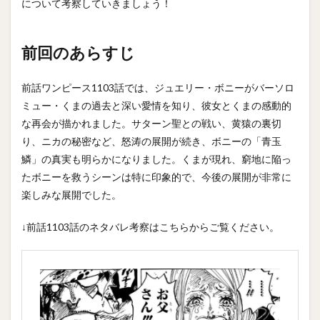
について考察していきましょう！
前回のあらすじ
前話ワンピース1103話では、ジュエリー・ボニーがバーソロ
ミュー・くまの過去と深い愛情を知り、彼女とくまの感動的
な再会が描かれました。サターン聖との戦い、黄猿の裏切
り、ニカの秘密など、怒涛の展開が続き、ボニーの「青玉
鱗」の真実も明らかになりました。くまが現れ、窮地に陥っ
たボニーを救うシーンは特に印象的で、今後の展開が非常に
楽しみな展開でした。
↓前話1103話のネタバレ考察はこちらからご覧ください。