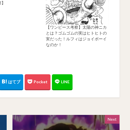
察】
【ワンピース考察】太陽の神ニカ
とは？ゴムゴムの実はヒトヒトの
実だった！ルフィはジョイボーイ
なのか！
Next