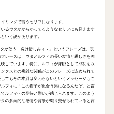
タイミングで言うセリフになります。
ているウタがからかってるようなセリフにも見えます
るという説があります。
登場するウタが使う「負け惜しみィ～」というフレーズは、表
のフレーズは、ウタとルフィの長い友情と親しさを強
反映しています。特に、ルフィが海賊として成功を収
ャンクスとの複雑な関係がこのフレーズに込められて
長してもその本質は変わらないというメッセージもこ
がルフィに「この帽子が似合う男になるんだぞ」と言
してルフィへの期待と願いが感じられます。このよう
ウタの多面的な感情や背景が織り交ぜられていると言