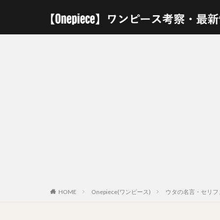
HOME
Onepiece(ワンピース)
ウタの名言・セリフま