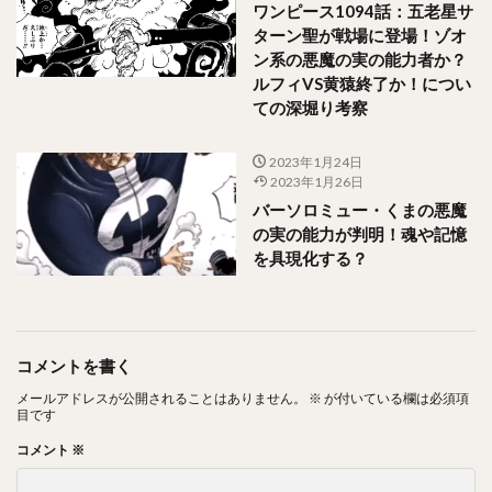
ワンピース1094話：五老星サ
ターン聖が戦場に登場！ゾオ
ン系の悪魔の実の能力者か？
ルフィVS黄猿終了か！につい
ての深堀り考察
2023年1月24日
2023年1月26日
バーソロミュー・くまの悪魔
の実の能力が判明！魂や記憶
を具現化する？
コメントを書く
メールアドレスが公開されることはありません。
※
が付いている欄は必須項
目です
コメント
※