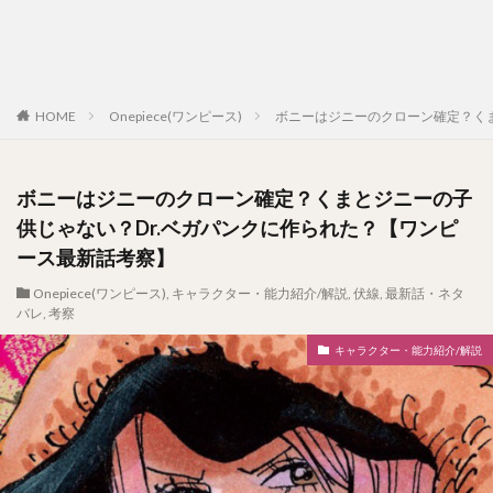
HOME
Onepiece(ワンピース)
ボニーはジニーのクローン確定？くま
ボニーはジニーのクローン確定？くまとジニーの子
供じゃない？Dr.ベガパンクに作られた？【ワンピ
ース最新話考察】
Onepiece(ワンピース)
,
キャラクター・能力紹介/解説
,
伏線
,
最新話・ネタ
バレ
,
考察
キャラクター・能力紹介/解説