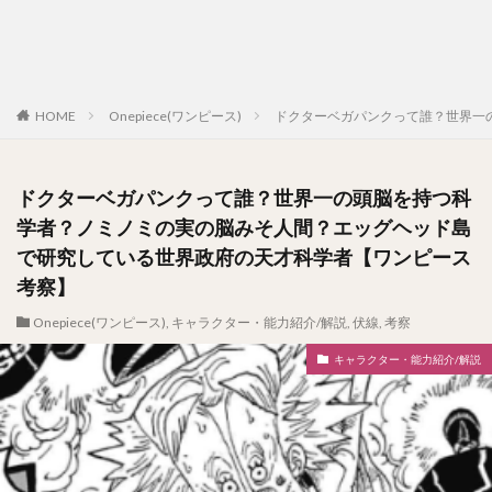
HOME
Onepiece(ワンピース)
ドクターベガパンクって誰？世界一
ドクターベガパンクって誰？世界一の頭脳を持つ科
学者？ノミノミの実の脳みそ人間？エッグヘッド島
で研究している世界政府の天才科学者【ワンピース
考察】
Onepiece(ワンピース)
,
キャラクター・能力紹介/解説
,
伏線
,
考察
キャラクター・能力紹介/解説