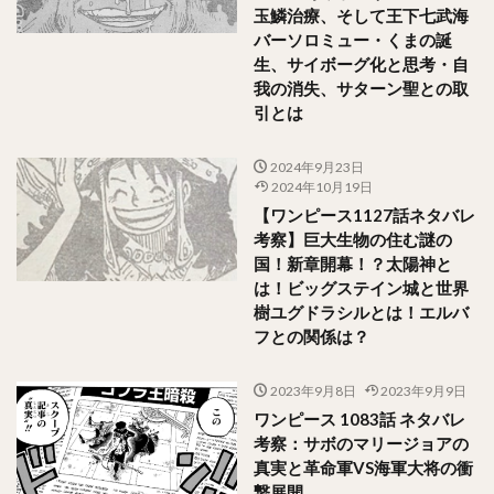
玉鱗治療、そして王下七武海
バーソロミュー・くまの誕
生、サイボーグ化と思考・自
我の消失、サターン聖との取
引とは
2024年9月23日
2024年10月19日
【ワンピース1127話ネタバレ
考察】巨大生物の住む謎の
国！新章開幕！？太陽神と
は！ビッグステイン城と世界
樹ユグドラシルとは！エルバ
フとの関係は？
2023年9月8日
2023年9月9日
ワンピース 1083話 ネタバレ
考察：サボのマリージョアの
真実と革命軍VS海軍大将の衝
撃展開