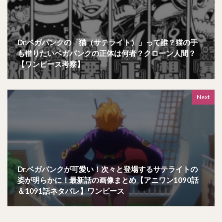
Dr.ベガパンクの「猫（サテライト）」って誰？猫の手
も借りたいベガパンクの正体は何者？クローン人間？
【ワンピース考察】
Next
Dr.ベガパンクが可愛い！次々と登場するサテライトの
姿が明らかに！最新話の画像まとめ【アニワン1090話
＆1091話ネタバレ】ワンピース