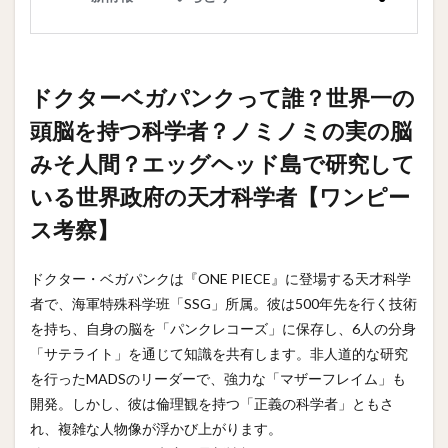
ドクターベガパンクって誰？世界一の
頭脳を持つ科学者？ノミノミの実の脳
みそ人間？エッグヘッド島で研究して
いる世界政府の天才科学者【ワンピー
ス考察】
ドクター・ベガパンクは『ONE PIECE』に登場する天才科学
者で、海軍特殊科学班「SSG」所属。彼は500年先を行く技術
を持ち、自身の脳を「パンクレコーズ」に保存し、6人の分身
「サテライト」を通じて知識を共有します。非人道的な研究
を行ったMADSのリーダーで、強力な「マザーフレイム」も
開発。しかし、彼は倫理観を持つ「正義の科学者」ともさ
れ、複雑な人物像が浮かび上がります。