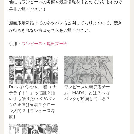
他にもワンピースの考察や最新情報をまとめておりますので
是非ご覧ください！
漫画版最新話までのネタバレも公開しておりますので、続き
が待ちきれない方はそちらをご覧ください。
引用：
ワンピース・尾田栄一郎
Dr.ベガパンクの「猫（サ
ワンピースの研究者チー
テライト）」って誰？猫
ム「MADS」とは？ベガ
の手も借りたいベガパン
パンクが所属している？
クの正体は何者？クロー
ン人間？【ワンピース考
察】