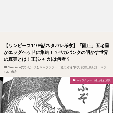
【ワンピース1109話ネタバレ考察】「阻止」五老星
がエッグヘッドに集結！？ベガバンクの明かす世界
の真実とは！正(シャカ)は何者？
Onepiece(ワンピース)
,
キャラクター・能力紹介/解説
,
伏線
,
最新話・ネタ
バレ
,
考察
キャラクター・能力紹介/解説