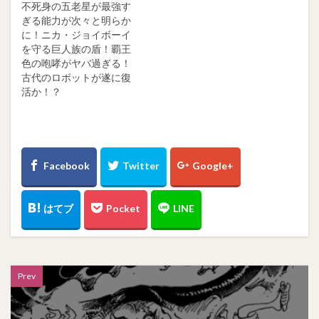
不死身の五老星が最強す
ぎる能力が次々と明らか
に！ニカ・ジョイボーイ
を守る巨人族の盾！覇王
色の咆哮がヤバ過ぎる！
古代のロボットが遂に復
活か！？
Prev