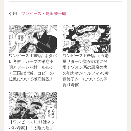
引用：
ワンピース・尾田栄一郎
ワンピース 1089話 ネタバ
ワンピース1094話：五老
レ考察：ガープの消息不
星サターン聖が戦場に登
明とフーシャ村、ルルシ
場！ゾオン系の悪魔の実
ア王国の消滅、コビーの
の能力者か？ルフィVS黄
拉致について徹底解説！
猿終了か！についての深
堀り考察
【ワンピース1111話ネタ
バレ考察】「太陽の盾」