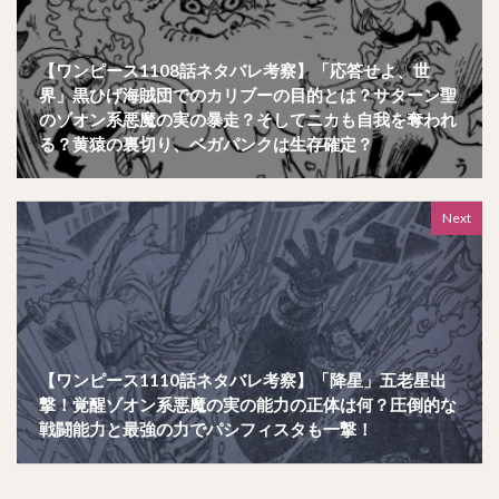
【ワンピース1108話ネタバレ考察】「応答せよ、世
界」黒ひげ海賊団でのカリブーの目的とは？サターン聖
のゾオン系悪魔の実の暴走？そしてニカも自我を奪われ
る？黄猿の裏切り、ベガパンクは生存確定？
Next
【ワンピース1110話ネタバレ考察】「降星」五老星出
撃！覚醒ゾオン系悪魔の実の能力の正体は何？圧倒的な
戦闘能力と最強の力でパシフィスタも一撃！