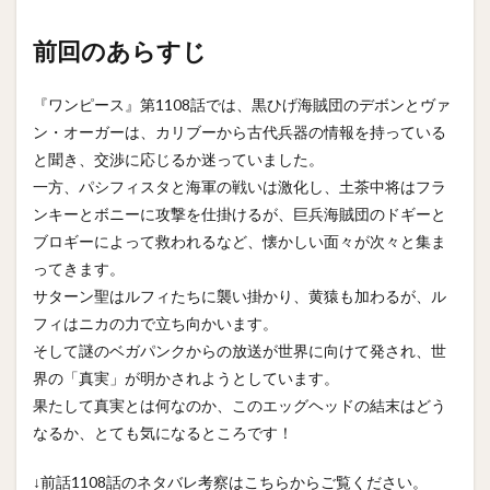
前回のあらすじ
『ワンピース』第1108話では、黒ひげ海賊団のデボンとヴァ
ン・オーガーは、カリブーから古代兵器の情報を持っている
と聞き、交渉に応じるか迷っていました。
一方、パシフィスタと海軍の戦いは激化し、土茶中将はフラ
ンキーとボニーに攻撃を仕掛けるが、巨兵海賊団のドギーと
ブロギーによって救われるなど、懐かしい面々が次々と集ま
ってきます。
サターン聖はルフィたちに襲い掛かり、黄猿も加わるが、ル
フィはニカの力で立ち向かいます。
そして謎のベガパンクからの放送が世界に向けて発され、世
界の「真実」が明かされようとしています。
果たして真実とは何なのか、このエッグヘッドの結末はどう
なるか、とても気になるところです！
↓前話1108話のネタバレ考察はこちらからご覧ください。