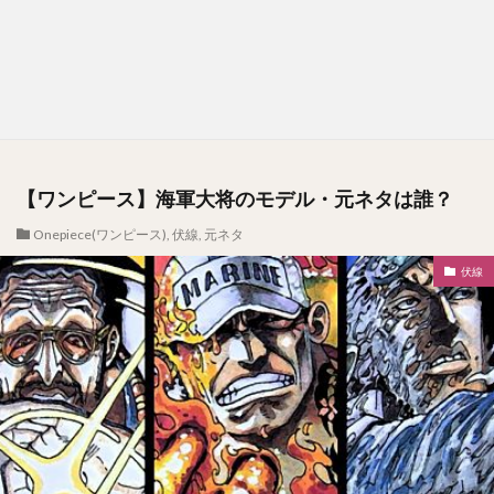
【ワンピース】海軍大将のモデル・元ネタは誰？
Onepiece(ワンピース)
,
伏線
,
元ネタ
伏線