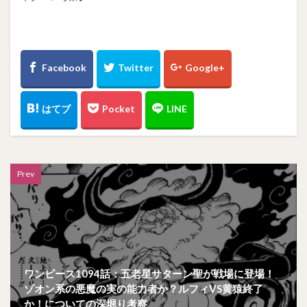
Prev
ワンピース1094話：五老星サターン聖が戦場に登場！
ゾオン系の悪魔の実の能力者か？ルフィVS黄猿終了
か！についての深堀り考察