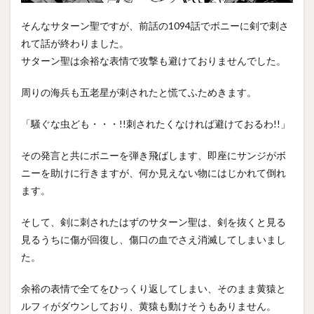
そんなサターン聖ですが、前話の1094話でボニーに剣で刺さ
れて話が終わりました。
サターン聖は余裕な表情で攻撃も避けておりませんでした。
周りの海兵も五老星が刺されたと慌てふためきます。
「騒ぐな虫ども・・・!!刺されたくなければ避けておるわ!!」
その発言と共にボニーを弾き飛ばします、即座にサンジがボ
ニーを助けに行きますが、何か見えない物にはじかれて倒れ
ます。
そして、剣に刺されたはずのサターン聖は、剣を抜くと見る
見るうちに傷が回復し、傷口の血でさえ消滅してしまいまし
た。
余裕の表情で全てをひっくり返してしまい、そのまま黄猿と
ルフィがダウンしており、黄猿も動けそうもありません。