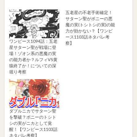
五老星の不老手術確定！
サターン聖がボニーの悪
魔の実(トシトシの実)の能
力が効かない？【ワンピ
ース1103話ネタバレ考
ワンピース1094話：五老
察】
星サターン聖が戦場に登
場！ゾオン系の悪魔の実
の能力者か？ルフィVS黄
猿終了か！についての深
堀り考察
ダブルニカでサターン聖
を撃破？ボニーのトシト
シの実がニカとして覚
醒！【ワンピース1103話
ネタバレ考察】