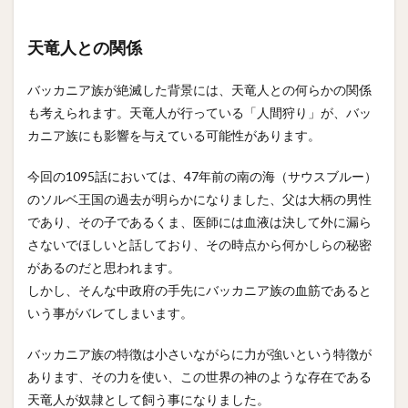
天竜人との関係
バッカニア族が絶滅した背景には、天竜人との何らかの関係
も考えられます。天竜人が行っている「人間狩り」が、バッ
カニア族にも影響を与えている可能性があります。
今回の1095話においては、47年前の南の海（サウスブルー）
のソルベ王国の過去が明らかになりました、父は大柄の男性
であり、その子であるくま、医師には血液は決して外に漏ら
さないでほしいと話しており、その時点から何かしらの秘密
があるのだと思われます。
しかし、そんな中政府の手先にバッカニア族の血筋であると
いう事がバレてしまいます。
バッカニア族の特徴は小さいながらに力が強いという特徴が
あります、その力を使い、この世界の神のような存在である
天竜人が奴隷として飼う事になりました。