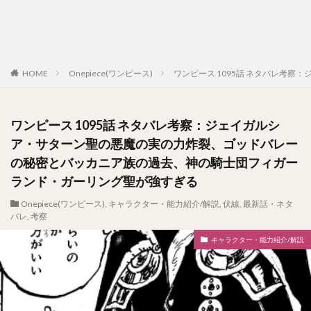
HOME
Onepiece(ワンピース)
ワンピース 1095話 ネタバレ考
ワンピース 1095話 ネタバレ考察：ジェイガルシ
ア・サターン聖の悪魔の実の力炸裂、ゴッドバレー
の秘密とバッカニア族の過去、神の騎士団フィガー
ランド・ガーリング聖が強すぎる
Onepiece(ワンピース)
,
キャラクター・能力紹介/解説
,
伏線
,
最新話・ネタ
バレ
,
考察
キャラクター・能力紹介/解説