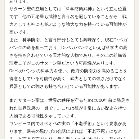
あります。
サターン聖の立場としては「科学防衛武神」という立ち位置
です、他の五老星も武神と言う名を冠していることから、戦
力としても神にも並ぶような強大な力を持っている可能性が
高いです。
また、科学防衛、と言う部分もとても興味深く、現在Dr.ベガ
パンクの命を狙っており、Dr.ベガパンクといえば科学力の高
さを持ち合わせている天才的な人物であり、その上の組織管
理者こそがこのサターン聖だという可能性があります。
Dr.ベガパンクの科学力を使い、政府の防衛力を高めることを
得意としている可能性が高く、武力としての強さだけでなく
兵器としての強さも持ち合わせている可能性があります。
またサターン聖は、世界の秩序を守るために800年前に発足さ
れた世界政府の一員です。これは彼が非常に古い歴史を持つ
人物である可能性を示しています。
ワンピース内でオペオペの実の「不老手術」という要素があ
ります、過去の黒ひげの会話によれば「不老不死」になれ
る。と言う発言があり、歳を取らないだけでなく、死ななく