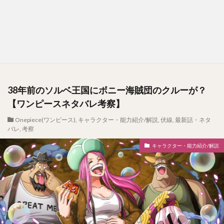
38年前のソルベ王国にボニー海賊団のクルーが？
【ワンピースネタバレ考察】
Onepiece(ワンピース)
,
キャラクター・能力紹介/解説
,
伏線
,
最新話・ネタ
バレ
,
考察
キャラクター・能力紹介/解説