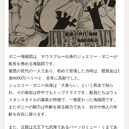
ボニー海賊団は、サウスブルー出身のジュエリー・ボニーが
船長を務める海賊団です。
最悪の世代の一人であり、初めて登場した当時は、懸賞金は1
億4000万ベリーと、非常に高額でした。
ジュエリー・ボニー自身は「大食らい」という異名で知ら
れ、その食欲は作中でもトップクラスです。船員たちはウェ
スタンスタイルの服装が特徴で、一風変わった海賊団です。
またボニーの能力は年齢を操る能力であり、自分や他人の年
齢を自在に操ります。
また、父親は元王下七武海であるバーソロミュー・くまであ