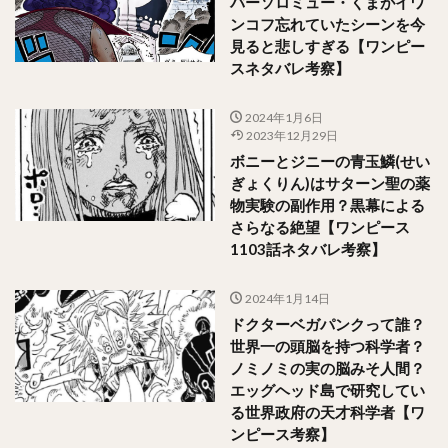
バーソロミュー・くまがイワ
ンコフ忘れていたシーンを今
見ると悲しすぎる【ワンピー
スネタバレ考察】
2024年1月6日
2023年12月29日
ボニーとジニーの青玉鱗(せい
ぎょくりん)はサターン聖の薬
物実験の副作用？黒幕による
さらなる絶望【ワンピース
1103話ネタバレ考察】
2024年1月14日
ドクターベガパンクって誰？
世界一の頭脳を持つ科学者？
ノミノミの実の脳みそ人間？
エッグヘッド島で研究してい
る世界政府の天才科学者【ワ
ンピース考察】